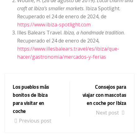
Woulfe, H. (26 de agosto de 2019).
Local charm and
craft at Ibiza’s smaller markets
. Ibiza Spotlight.
Recuperado el 24 de enero de 2024, de
https://www.ibiza-spotlight.com
Illes Balears Travel.
Ibiza, a handmade tradition
.
Recuperado el 24 de enero de 2024,
https://www.illesbalears.travel/es/ibiza/que-
hacer/gastronomia/mercados-y-ferias
Los pueblos más
Consejos para
bonitos de Ibiza
viajar con mascotas
para visitar en
en coche por Ibiza
coche
Next post
Previous post