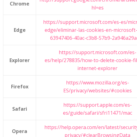
Chrome
hl=es
https://support.microsoft.com/es-es/mic
Edge
edge/eliminar-las-cookies-en-microsoft
63947406-40ac-c3b8-57b9-2a946a29a
https://support.microsoft.com/es-
Explorer
es/help/278835/how-to-delete-cookie-fil
internet-explorer
https://www.mozilla.org/es-
Firefox
ES/privacy/websites/#cookies
https://support.apple.com/es-
Safari
es/guide/safari/sfri11471/mac
https://help.opera.com/en/latest/securit
Opera
privacy/#clearBrowsingData