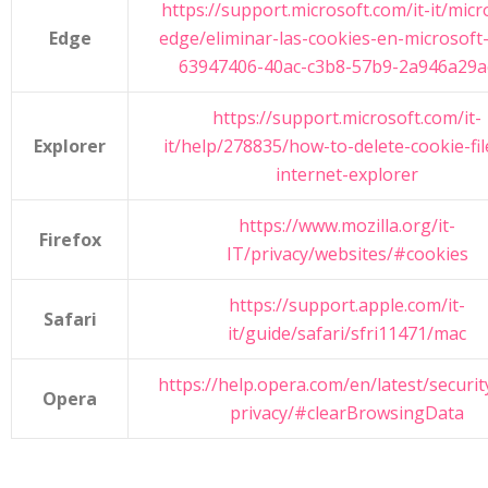
https://support.microsoft.com/it-it/micr
Edge
edge/eliminar-las-cookies-en-microsoft
63947406-40ac-c3b8-57b9-2a946a29a
https://support.microsoft.com/it-
Explorer
it/help/278835/how-to-delete-cookie-fil
internet-explorer
https://www.mozilla.org/it-
Firefox
IT/privacy/websites/#cookies
https://support.apple.com/it-
Safari
it/guide/safari/sfri11471/mac
https://help.opera.com/en/latest/securit
Opera
privacy/#clearBrowsingData