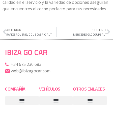
calidad en el servicio y la variedad de opciones aseguran
que encuentres el coche perfecto para tus necesidades.
ANTERIOR
SIGUIENTE
RANGE ROVER EVOQUE CABRIO AUT
MERCEDES GLC COUPE AUT
IBIZA GO CAR
+34 675 230 683
web@ibizagocar.com
COMPAÑÍA
VEHÍCULOS
OTROS ENLACES
Servicios y ventajas
Términos y condiciones
Política de Privacidad
Política de Cookies
Alquiler barato turismos Ibiza
Alquiler furgonetas Ibiza
Alquiler de scooters y motos en Ibiza
Alquiler de todo-terrenos en Ibiza
Alquiler de vehículos de lujo en Ibiza
Alquiler Aeropuerto Ibiza
Alquiler Puerto Ibiza