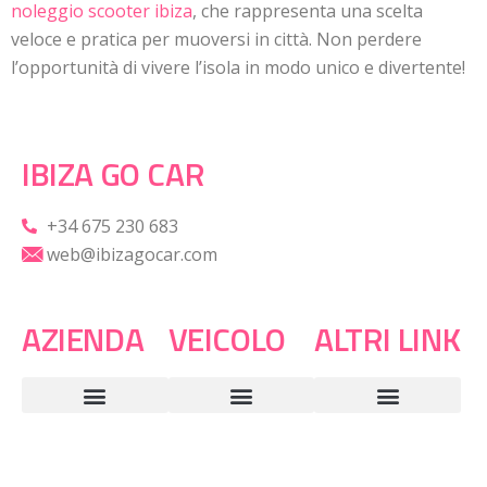
noleggio scooter ibiza
, che rappresenta una scelta
veloce e pratica per muoversi in città. Non perdere
l’opportunità di vivere l’isola in modo unico e divertente!
IBIZA GO CAR
+34 675 230 683
web@ibizagocar.com
AZIENDA
VEICOLO
ALTRI LINK
Servizi e vantaggi
Domande frequenti
Termini e condizioni
Informativa sulla privacy
Informativa sui cookie
Auto a noleggio a Ibiza
Noleggio furgoni Ibiza
Noleggio scooter e moto a Ibiza
SUV Noleggio a Ibiza
Noleggio auto di lusso a Ibiza
Noleggio auto / moto in aeroporto di Ibiza
Noleggio auto / moto nel porto di Ibiza
Offerte speciali noleggio auto in Ibiza
Noleggio auto in Ibiza il miglior prezzo
Il vostro noleggio scooter a Ibiza