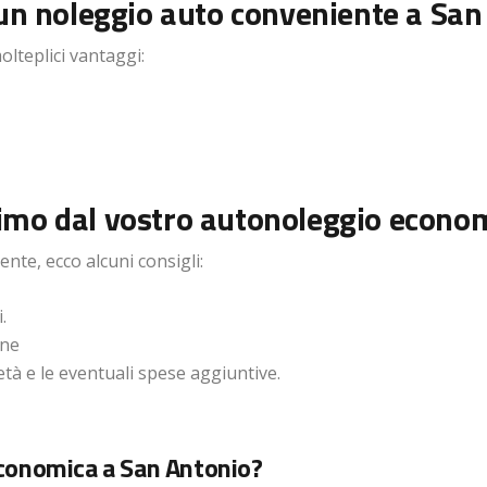
 un noleggio auto conveniente a San
lteplici vantaggi:
simo dal vostro autonoleggio econo
nte, ecco alcuni consigli:
.
one
’età e le eventuali spese aggiuntive.
economica a San Antonio?