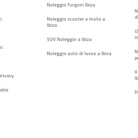
Noleggio furgoni Ibiza
N
d
i
Noleggio scooter e moto a
Ibiza
O
i
SUV Noleggio a Ibiza
ni
N
Noleggio auto di lusso a Ibiza
p
I
privacy
I
okie
P