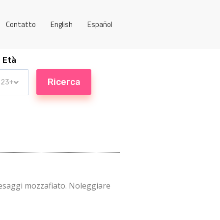
Contatto
English
Español
Età
paesaggi mozzafiato. Noleggiare