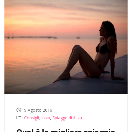
9 Agosto 2016
Consigli
,
Ibiza
,
Spiagge di Ibiza